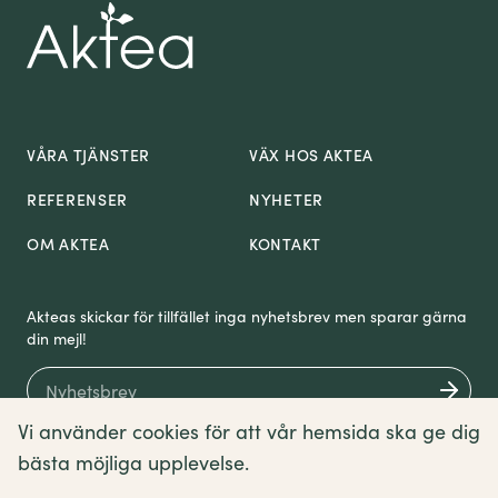
VÅRA TJÄNSTER
VÄX HOS AKTEA
REFERENSER
NYHETER
OM AKTEA
KONTAKT
Akteas skickar för tillfället inga nyhetsbrev men sparar gärna
din mejl!
Vi använder cookies för att vår hemsida ska ge dig
bästa möjliga upplevelse.
Om cookies
Sitemap
Villkor
English