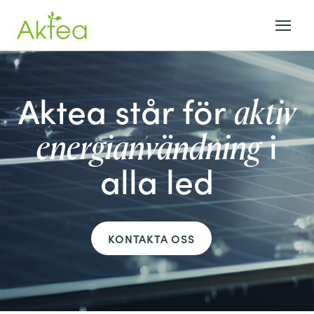
Aktea står för
aktiv
i
energianvändning
alla led
KONTAKTA OSS