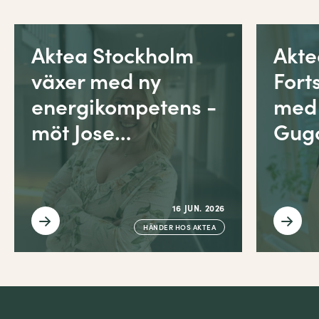
Aktea Stockholm
Akt
växer med ny
Fort
energikompetens -
med
möt Jose…
Gug
16 JUN. 2026
HÄNDER HOS AKTEA