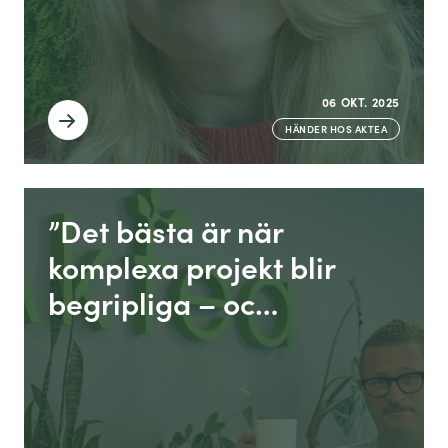
06 OKT. 2025
HÄNDER HOS AKTEA
”Det bästa är när
komplexa projekt blir
begripliga – oc…