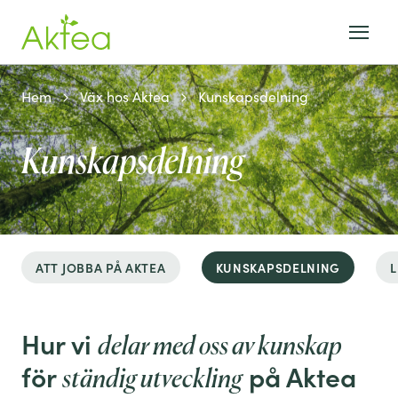
Hem
Väx hos Aktea
Kunskapsdelning
Kunskapsdelning
ATT JOBBA PÅ AKTEA
KUNSKAPSDELNING
L
Hur vi
delar med oss av kunskap
för
på Aktea
ständig utveckling