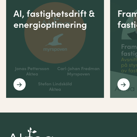
AI, fastighetsdrift &
Fram
energioptimering
fast