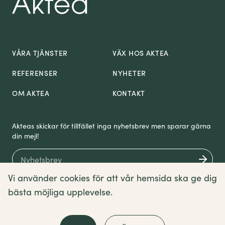
VÅRA TJÄNSTER
VÄX HOS AKTEA
REFERENSER
NYHETER
OM AKTEA
KONTAKT
Akteas skickar för tillfället inga nyhetsbrev men sparar gärna
din mejl!
Vi använder cookies för att vår hemsida ska ge dig
bästa möjliga upplevelse.
Om cookies
Sitemap
Villkor
English