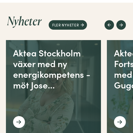
Nyheter
FLER NYHETER
Aktea Stockholm
Akt
växer med ny
Fort
energikompetens -
med
möt Jose…
Gug