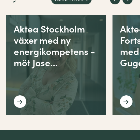
Aktea Stockholm
Akt
växer med ny
Fort
energikompetens -
med
möt Jose…
Gug