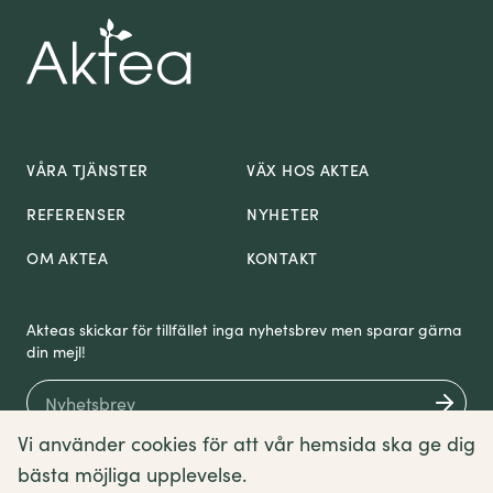
VÅRA TJÄNSTER
VÄX HOS AKTEA
REFERENSER
NYHETER
OM AKTEA
KONTAKT
Akteas skickar för tillfället inga nyhetsbrev men sparar gärna
din mejl!
Vi använder cookies för att vår hemsida ska ge dig
bästa möjliga upplevelse.
Om cookies
Sitemap
Villkor
English