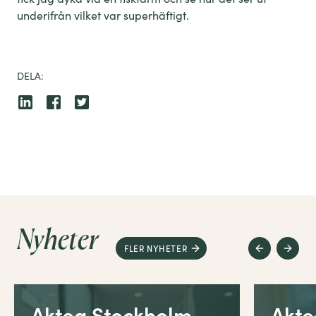
underifrån vilket var superhäftigt.
DELA:
Nyheter
FLER NYHETER
Aktea Stockholm
Akt