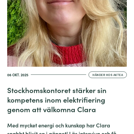
06 OKT. 2025
HÄNDER HOS AKTEA
Stockhomskontoret stärker sin
kompetens inom elektrifiering
genom att välkomna Clara
Med mycket energi och kunskap har Clara
snabbt blivit en i gänget! Läs intervjun och få