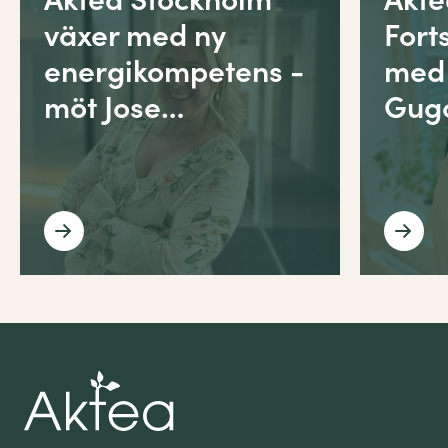
växer med ny
Fort
energikompetens -
med
möt Jose…
Gug