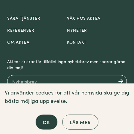
VÅRA TJÄNSTER
VÄX HOS AKTEA
REFERENSER
NYHETER
OM AKTEA
KONTAKT
Akteas skickar för tillfället inga nyhetsbrev men sparar gärna
din mejl!
Vi använder cookies för att vår hemsida ska ge dig
bästa möjliga upplevelse.
Om cookies
Sitemap
Villkor
English
© Aktea Energy
2026
OK
LÄS MER