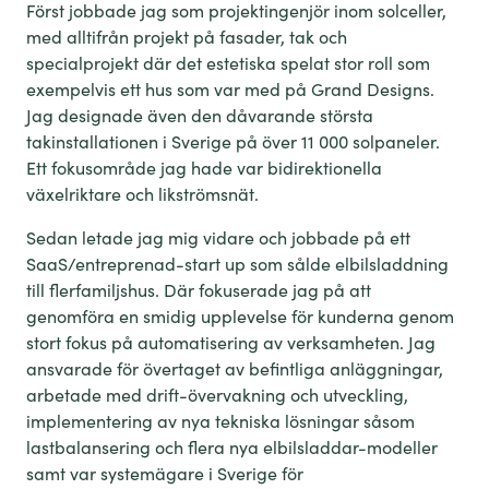
Först jobbade jag som projektingenjör inom solceller,
med alltifrån projekt på fasader, tak och
specialprojekt där det estetiska spelat stor roll som
exempelvis ett hus som var med på Grand Designs.
Jag designade även den dåvarande största
takinstallationen i Sverige på över 11 000 solpaneler.
Ett fokusområde jag hade var bidirektionella
växelriktare och likströmsnät.
Sedan letade jag mig vidare och jobbade på ett
SaaS/entreprenad-start up som sålde elbilsladdning
till flerfamiljshus. Där fokuserade jag på att
genomföra en smidig upplevelse för kunderna genom
stort fokus på automatisering av verksamheten. Jag
ansvarade för övertaget av befintliga anläggningar,
arbetade med drift-övervakning och utveckling,
implementering av nya tekniska lösningar såsom
lastbalansering och flera nya elbilsladdar-modeller
samt var systemägare i Sverige för