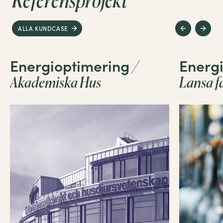
Referensprojekt
ALLA KUNDCASE
Energioptimering
Energi
/
Akademiska Hus
Lansa f