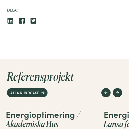
DELA:
Referensprojekt
ALLA KUNDCASE
Energioptimering
Energi
/
Akademiska Hus
Lansa f