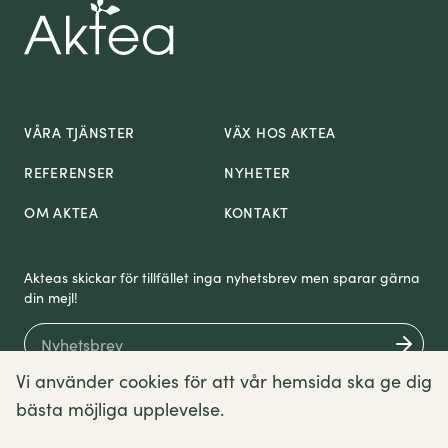
VÅRA TJÄNSTER
VÄX HOS AKTEA
REFERENSER
NYHETER
OM AKTEA
KONTAKT
Akteas skickar för tillfället inga nyhetsbrev men sparar gärna
din mejl!
Vi använder cookies för att vår hemsida ska ge dig
bästa möjliga upplevelse.
Om cookies
Sitemap
Villkor
English