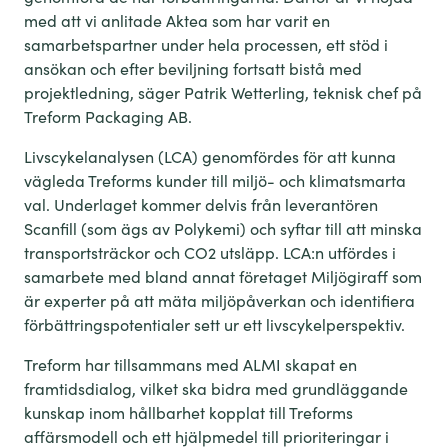
med att vi anlitade Aktea som har varit en
samarbetspartner under hela processen, ett stöd i
ansökan och efter beviljning fortsatt bistå med
projektledning, säger Patrik Wetterling, teknisk chef på
Treform Packaging AB.
Livscykelanalysen (LCA) genomfördes för att kunna
vägleda Treforms kunder till miljö- och klimatsmarta
val. Underlaget kommer delvis från leverantören
Scanfill (som ägs av Polykemi) och syftar till att minska
transportsträckor och CO2 utsläpp. LCA:n utfördes i
samarbete med bland annat företaget Miljögiraff som
är experter på att mäta miljöpåverkan och identifiera
förbättringspotentialer sett ur ett livscykelperspektiv.
Treform har tillsammans med ALMI skapat en
framtidsdialog, vilket ska bidra med grundläggande
kunskap inom hållbarhet kopplat till Treforms
affärsmodell och ett hjälpmedel till prioriteringar i